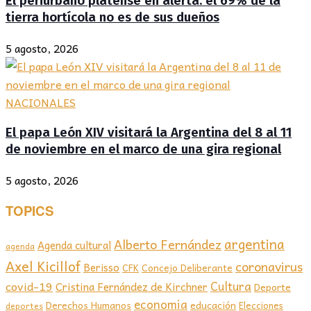
El periurbano platense en alerta: el 69% de la
tierra hortícola no es de sus dueños
5 agosto, 2026
NACIONALES
El papa León XIV visitará la Argentina del 8 al 11
de noviembre en el marco de una gira regional
5 agosto, 2026
TOPICS
argentina
Alberto Fernández
Agenda cultural
agenda
Axel Kicillof
coronavirus
Berisso
CFK
Concejo Deliberante
covid-19
Cultura
Cristina Fernández de Kirchner
Deporte
economia
educación
Derechos Humanos
Elecciones
deportes