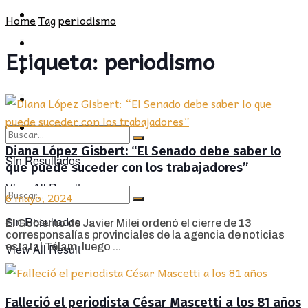
POLÍTICA
PROVINCIA
Home
Tag
periodismo
SOCIEDAD
POLÍTICA
Etiqueta:
periodismo
CULTURA
SOCIEDAD
OPINIÓN
CULTURA
OPINIÓN
Diana López Gisbert: “El Senado debe saber lo
Sin Resultados
que puede suceder con los trabajadores”
View All Result
6 mayo, 2024
Sin Resultados
El Gobierno de Javier Milei ordenó el cierre de 13
corresponsalías provinciales de la agencia de noticias
estatal Télam, luego ...
View All Result
Falleció el periodista César Mascetti a los 81 años