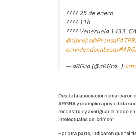
????️ 25 de enero
???? 11h
???? Venezuela 1433, C
@sipreba
@PrensaFATPR
eolvidendecabezas
#ARG
— aRGra (@aRGra_)
Jan
Desde la asociación remarcaron qu
ARGRA y el amplio apoyo de la soci
reconstruir y averiguar el modo en
intelectuales del crimen”.
Por otra parte, indicaron que “el 