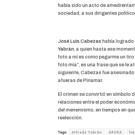
había sido un acto de amedrentami
sociedad, a sus dirigentes políti
José Luis Cabezas
había logrado 
Yabrán
, a quien hasta ese moment
foto a mí es como pegarme un tiro e
foto mía”, es una frase que se le a
siguiente, Cabezas fue asesinado
afueras de Pinamar.
El crimen se convirtió en símbolo 
relaciones entre el poder económico
del menemismo, en tiempos en que
reelección.
Tags:
Alfredo Yabrán
ARGRA
fo