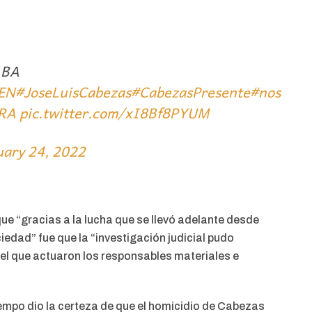
ABA
EN
#JoseLuisCabezas
#CabezasPresente
#nos
RA
pic.twitter.com/xI8Bf8PYUM
uary 24, 2022
e “gracias a la lucha que se llevó adelante desde
edad” fue que la “investigación judicial pudo
 el que actuaron los responsables materiales e
tiempo dio la certeza de que el homicidio de Cabezas