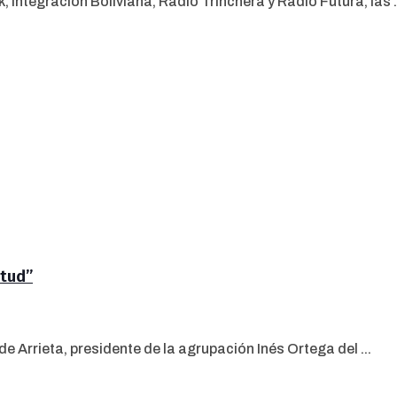
 Integración Boliviana, Radio Trinchera y Radio Futura, las .
ntud”
e Arrieta, presidente de la agrupación Inés Ortega del ...