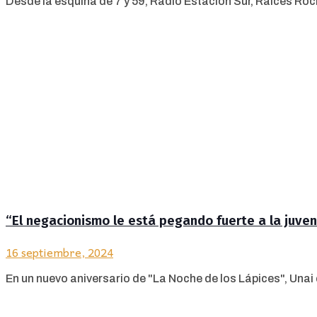
Desde la esquina de 7 y 59, Radio Estación Sur, Raíces Rock,
“El negacionismo le está pegando fuerte a la juve
16 septiembre, 2024
En un nuevo aniversario de "La Noche de los Lápices", Unai d