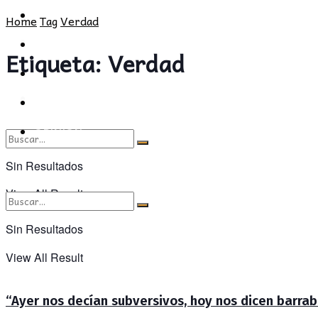
POLÍTICA
PROVINCIA
Home
Tag
Verdad
SOCIEDAD
POLÍTICA
Etiqueta:
Verdad
CULTURA
SOCIEDAD
OPINIÓN
CULTURA
OPINIÓN
Sin Resultados
View All Result
Sin Resultados
View All Result
“Ayer nos decían subversivos, hoy nos dicen barra