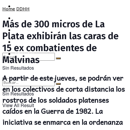
POLÍTICA
PROVINCIA
Home
DDHH
SOCIEDAD
POLÍTICA
Más de 300 micros de La
CULTURA
SOCIEDAD
Plata exhibirán las caras de
OPINIÓN
CULTURA
15 ex combatientes de
OPINIÓN
Malvinas
Sin Resultados
A partir de este jueves, se podrán ver
View All Result
en los colectivos de corta distancia los
Sin Resultados
rostros de los soldados platenses
View All Result
caídos en la Guerra de 1982. La
iniciativa se enmarca en la ordenanza