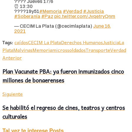
???? Jueves 17/6
⏰ 13:30
????19y51
#Memoria
#Verdad
#Justicia
#Soberanía
#Paz
pic.twitter.com/JvqetryQnm
— CECIM La Plata (@cecimlaplata)
June 16,
2021
Tags:
caídos
CECIM La Plata
Derechos Humanos
Justicia
La
Plata
Malvinas
Memoria
micros
soldados
Transporte
Verdad
Anterior
Plan Vacunate PBA: ya fueron inmunizados cinco
millones de bonaerenses
Siguiente
Se habilitó el regreso de cines, teatros y centros
culturales
Tal vez te interese
Posts