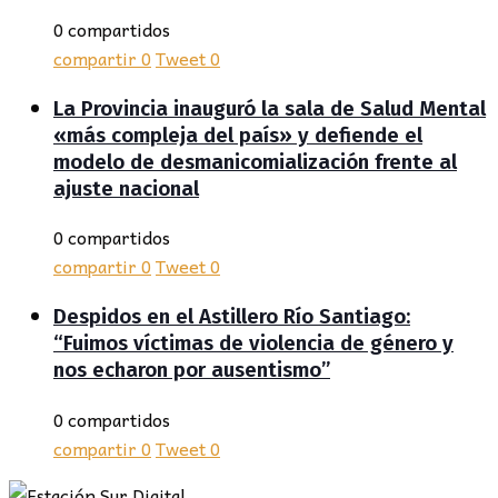
0 compartidos
compartir
0
Tweet
0
La Provincia inauguró la sala de Salud Mental
«más compleja del país» y defiende el
modelo de desmanicomialización frente al
ajuste nacional
0 compartidos
compartir
0
Tweet
0
Despidos en el Astillero Río Santiago:
“Fuimos víctimas de violencia de género y
nos echaron por ausentismo”
0 compartidos
compartir
0
Tweet
0