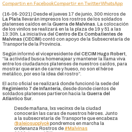
Compartin en Facebook
Compartir en Twitter
WhatsApp
(16-06-2021) Desde el jueves 17 de junio, 300 micros de
La Plata
llevarán impresos los rostros de los soldados
platenses caídos en la
Guerra de Malvinas
. La colocación
de los vinilos se realizará en la la plaza de 19 y 51 a las
13:30h. La iniciativa del
Centro de Ex Combatientes de
Malvinas (CECIM)
contó con apoyo de la Subsecretaría de
Transporte de la Provincia.
Según informó el vicepresidente del
CECIM Hugo Robert
,
“la actividad busca homenajear y mantener la llama viva
entre los ciudadanos platenses de nuestros caídos, para
mostrar que eran de carne y hueso, no son el héroe
metálico, por eso la idea del rostro”.
El acto oficial se realizará donde funcionó la sede del
Regimiento 7 de Infantería
, desde donde cientos de
soldados platenses partieron hacia la
Guerra del
Atlántico Sur
.
Desde mañana, lxs vecinxs de la ciudad
conocerán las caras de nuestros héroes. Junto
a la subsecretaría de Transporte que encabeza
@alejosupplyok
pondremos en marcha la
ordenanza Rostros de
#Malvinas