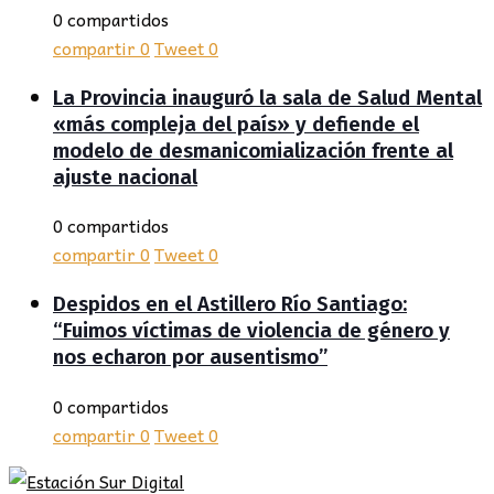
0 compartidos
compartir
0
Tweet
0
La Provincia inauguró la sala de Salud Mental
«más compleja del país» y defiende el
modelo de desmanicomialización frente al
ajuste nacional
0 compartidos
compartir
0
Tweet
0
Despidos en el Astillero Río Santiago:
“Fuimos víctimas de violencia de género y
nos echaron por ausentismo”
0 compartidos
compartir
0
Tweet
0