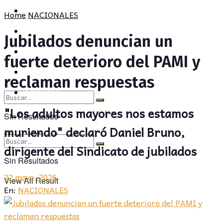
POLÍTICA
PROVINCIA
Home
NACIONALES
SOCIEDAD
POLÍTICA
Jubilados denuncian un
CULTURA
SOCIEDAD
fuerte deterioro del PAMI y
OPINIÓN
CULTURA
reclaman respuestas
OPINIÓN
"Los adultos mayores nos estamos
Sin Resultados
muriendo" declaró Daniel Bruno,
View All Result
dirigente del Sindicato de jubilados
Sin Resultados
22 mayo, 2026
View All Result
En:
NACIONALES