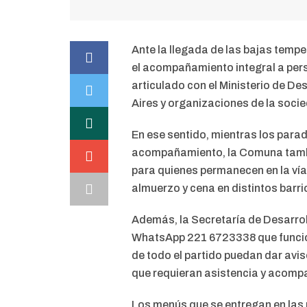
Ante la llegada de las bajas tempe
el acompañamiento integral a perso
articulado con el Ministerio de De
Aires y organizaciones de la socied
En ese sentido, mientras los para
acompañamiento, la Comuna tambié
para quienes permanecen en la vía
almuerzo y cena en distintos barri
Además, la Secretaría de Desarroll
WhatsApp 221 6723338 que funcio
de todo el partido puedan dar avis
que requieran asistencia y acomp
Los menús que se entregan en las 