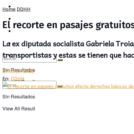
POLÍTICA
PROVINCIA
Home
DDHH
SOCIEDAD
POLÍTICA
El recorte en pasajes gratuit
CULTURA
SOCIEDAD
La ex diputada socialista Gabriela Troia
OPINIÓN
CULTURA
transportistas y estas se tienen que ha
OPINIÓN
27 mayo, 2026
Sin Resultados
En:
DDHH
View All Result
Sin Resultados
View All Result