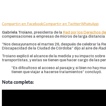
Compartin en Facebook
Compartir en Twitter
WhatsApp
Gabriela Troiano
, presidenta de la
Red por los Derechos d
compensaciones a empresas de micros de larga distancia p
“Nos desayunamos el martes 26, después de celebrar la Rev
Discapacidad de la Ciudad de Córdoba” dijo al aire de
Radi
Troiano explicó el alcance de la medida y su impacto sobre e
transportistas, y estas se tienen que hacer cargo de las p
“Es dificultoso el acceso al pasaje y, si bien no hay
tienen que viajar a hacerse tratamientos” concluyó.
Nota completa: