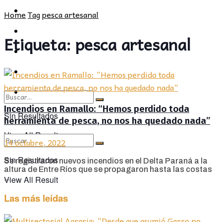
POLÍTICA
PROVINCIA
Home
Tag
pesca artesanal
SOCIEDAD
POLÍTICA
Etiqueta:
pesca artesanal
CULTURA
SOCIEDAD
OPINIÓN
CULTURA
OPINIÓN
Incendios en Ramallo: “Hemos perdido toda
Sin Resultados
herramienta de pesca, no nos ha quedado nada”
View All Result
14 octubre, 2022
Sin Resultados
Se registraron nuevos incendios en el Delta Paraná a la
altura de Entre Ríos que se propagaron hasta las costas
...
View All Result
Las más leídas