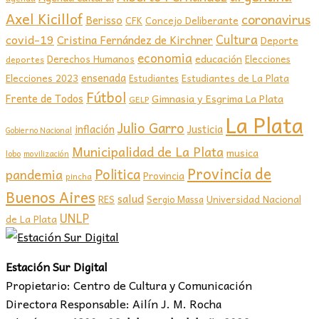
Axel Kicillof
coronavirus
Berisso
CFK
Concejo Deliberante
covid-19
Cultura
Cristina Fernández de Kirchner
Deporte
economia
educación
Derechos Humanos
Elecciones
deportes
ensenada
Elecciones 2023
Estudiantes de La Plata
Estudiantes
Fútbol
Frente de Todos
Gimnasia y Esgrima La Plata
GELP
La Plata
Julio Garro
inflación
Justicia
Gobierno Nacional
Municipalidad de La Plata
musica
lobo
movilización
Provincia de
Politica
pandemia
Provincia
pincha
Buenos Aires
salud
RES
Sergio Massa
Universidad Nacional
UNLP
de La Plata
Estación Sur Digital
Propietario: Centro de Cultura y Comunicación
Directora Responsable: Ailín J. M. Rocha