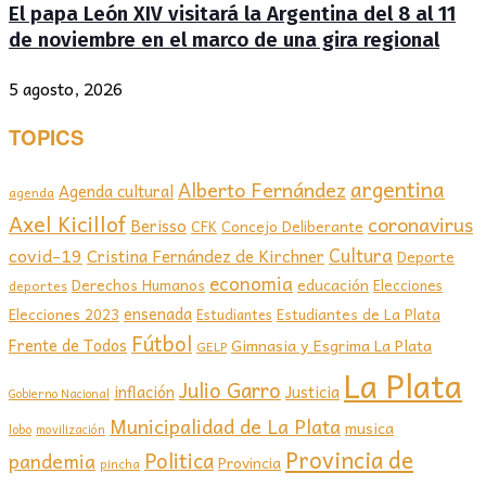
El papa León XIV visitará la Argentina del 8 al 11
de noviembre en el marco de una gira regional
5 agosto, 2026
TOPICS
argentina
Alberto Fernández
Agenda cultural
agenda
Axel Kicillof
coronavirus
Berisso
CFK
Concejo Deliberante
covid-19
Cultura
Cristina Fernández de Kirchner
Deporte
economia
educación
Derechos Humanos
Elecciones
deportes
ensenada
Elecciones 2023
Estudiantes de La Plata
Estudiantes
Fútbol
Frente de Todos
Gimnasia y Esgrima La Plata
GELP
La Plata
Julio Garro
inflación
Justicia
Gobierno Nacional
Municipalidad de La Plata
musica
lobo
movilización
Provincia de
Politica
pandemia
Provincia
pincha