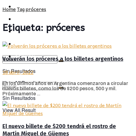
POLÍTICA
PROVINCIA
Home
Tag
próceres
SOCIEDAD
POLÍTICA
Etiqueta:
próceres
CULTURA
SOCIEDAD
OPINIÓN
CULTURA
OPINIÓN
Volverán los próceres a los billetes argentinos
Sin Resultados
18 abril, 2022
View All Result
En los últimos años en Argentina comenzaron a circular
nuevos billetes, como los de $200 pesos, 500 y mil.
Próximamente ...
Sin Resultados
View All Result
El nuevo billete de $200 tendrá el rostro de
Martín Miguel de Güemes