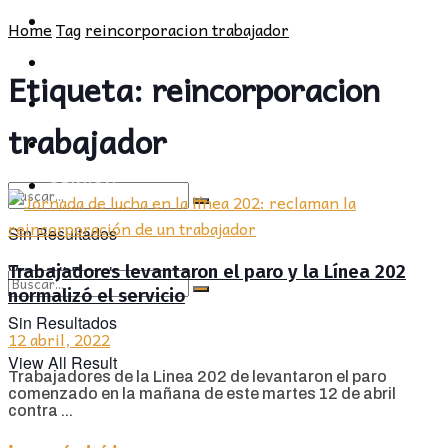
POLÍTICA
PROVINCIA
Home
Tag
reincorporacion trabajador
SOCIEDAD
POLÍTICA
Etiqueta:
reincorporacion
CULTURA
SOCIEDAD
trabajador
OPINIÓN
CULTURA
OPINIÓN
Sin Resultados
Trabajadores levantaron el paro y la Línea 202
View All Result
normalizó el servicio
Sin Resultados
12 abril, 2022
View All Result
Trabajadores de la Linea 202 de levantaron el paro
comenzado en la mañana de este martes 12 de abril
contra ...