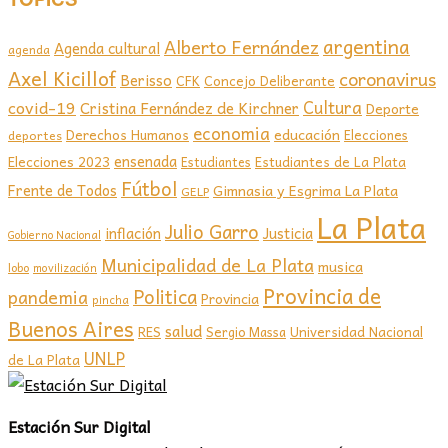
argentina
Alberto Fernández
Agenda cultural
agenda
Axel Kicillof
coronavirus
Berisso
CFK
Concejo Deliberante
covid-19
Cultura
Cristina Fernández de Kirchner
Deporte
economia
educación
Derechos Humanos
Elecciones
deportes
ensenada
Elecciones 2023
Estudiantes de La Plata
Estudiantes
Fútbol
Frente de Todos
Gimnasia y Esgrima La Plata
GELP
La Plata
Julio Garro
inflación
Justicia
Gobierno Nacional
Municipalidad de La Plata
musica
lobo
movilización
Provincia de
Politica
pandemia
Provincia
pincha
Buenos Aires
salud
RES
Sergio Massa
Universidad Nacional
UNLP
de La Plata
Estación Sur Digital