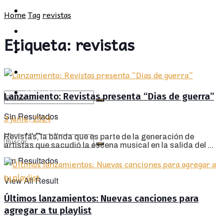
POLÍTICA
PROVINCIA
Home
Tag
revistas
SOCIEDAD
POLÍTICA
Etiqueta:
revistas
CULTURA
SOCIEDAD
OPINIÓN
CULTURA
OPINIÓN
Lanzamiento: Revistas presenta “Dias de guerra”
Sin Resultados
3 junio, 2024
View All Result
Revistas, la banda que es parte de la generación de
artistas que sacudió la escena musical en la salida del ...
Sin Resultados
View All Result
Últimos lanzamientos: Nuevas canciones para
agregar a tu playlist