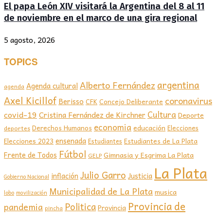
El papa León XIV visitará la Argentina del 8 al 11
de noviembre en el marco de una gira regional
5 agosto, 2026
TOPICS
argentina
Alberto Fernández
Agenda cultural
agenda
Axel Kicillof
coronavirus
Berisso
CFK
Concejo Deliberante
covid-19
Cultura
Cristina Fernández de Kirchner
Deporte
economia
educación
Derechos Humanos
Elecciones
deportes
ensenada
Elecciones 2023
Estudiantes de La Plata
Estudiantes
Fútbol
Frente de Todos
Gimnasia y Esgrima La Plata
GELP
La Plata
Julio Garro
inflación
Justicia
Gobierno Nacional
Municipalidad de La Plata
musica
lobo
movilización
Provincia de
Politica
pandemia
Provincia
pincha