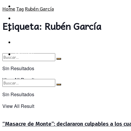
POLÍTICA
PROVINCIA
Home
Tag
Rubén García
SOCIEDAD
POLÍTICA
Etiqueta:
Rubén García
CULTURA
SOCIEDAD
OPINIÓN
CULTURA
OPINIÓN
Sin Resultados
View All Result
Sin Resultados
View All Result
“Masacre de Monte”: declararon culpables a los cua