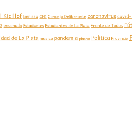
 Kicillof
coronavirus
covid
Berisso
CFK
Concejo Deliberante
Fú
ensenada
Frente de Todos
23
Estudiantes de La Plata
Estudiantes
Politica
idad de La Plata
pandemia
musica
Provincia
pincha