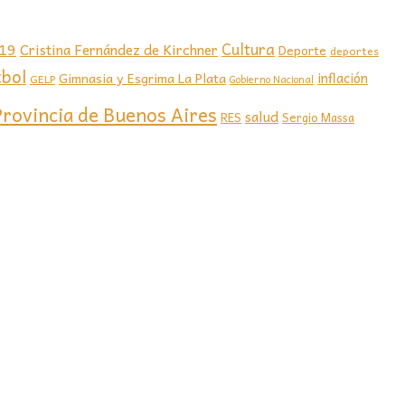
-19
Cultura
Cristina Fernández de Kirchner
Deporte
deportes
tbol
Gimnasia y Esgrima La Plata
inflación
GELP
Gobierno Nacional
Provincia de Buenos Aires
salud
RES
Sergio Massa