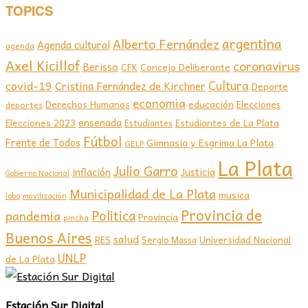
TOPICS
argentina
Alberto Fernández
Agenda cultural
agenda
Axel Kicillof
coronavirus
Berisso
CFK
Concejo Deliberante
covid-19
Cultura
Cristina Fernández de Kirchner
Deporte
economia
educación
Derechos Humanos
Elecciones
deportes
ensenada
Elecciones 2023
Estudiantes de La Plata
Estudiantes
Fútbol
Frente de Todos
Gimnasia y Esgrima La Plata
GELP
La Plata
Julio Garro
inflación
Justicia
Gobierno Nacional
Municipalidad de La Plata
musica
lobo
movilización
Provincia de
Politica
pandemia
Provincia
pincha
Buenos Aires
salud
RES
Sergio Massa
Universidad Nacional
UNLP
de La Plata
Estación Sur Digital