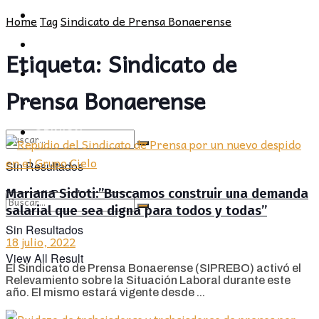
POLÍTICA
PROVINCIA
Home
Tag
Sindicato de Prensa Bonaerense
SOCIEDAD
POLÍTICA
Etiqueta:
Sindicato de
CULTURA
SOCIEDAD
Prensa Bonaerense
OPINIÓN
CULTURA
OPINIÓN
Sin Resultados
Mariana Sidoti:”Buscamos construir una demanda
View All Result
salarial que sea digna para todos y todas”
Sin Resultados
18 julio, 2022
View All Result
El Sindicato de Prensa Bonaerense (SIPREBO) activó el
Relevamiento sobre la Situación Laboral durante este
año. El mismo estará vigente desde ...