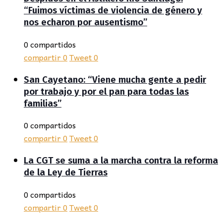
“Fuimos víctimas de violencia de género y
nos echaron por ausentismo”
0 compartidos
compartir
0
Tweet
0
San Cayetano: “Viene mucha gente a pedir
por trabajo y por el pan para todas las
familias”
0 compartidos
compartir
0
Tweet
0
La CGT se suma a la marcha contra la reforma
de la Ley de Tierras
0 compartidos
compartir
0
Tweet
0