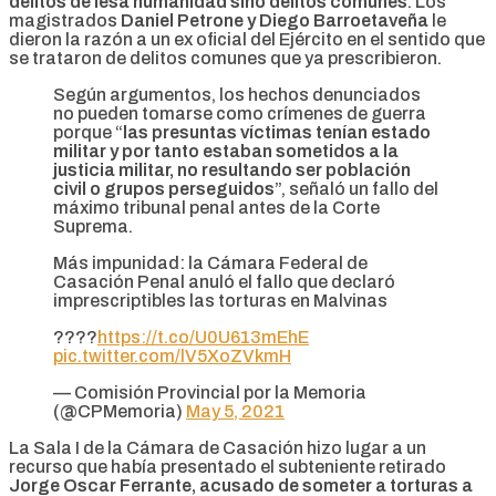
delitos de lesa humanidad sino delitos comunes
. Los
magistrados
Daniel Petrone y Diego Barroetaveña
le
dieron la razón a un ex oficial del Ejército en el sentido que
se trataron de delitos comunes que ya prescribieron.
Según argumentos, los hechos denunciados
no pueden tomarse como crímenes de guerra
porque “
las presuntas víctimas tenían estado
militar y por tanto estaban sometidos a la
justicia militar, no resultando ser población
civil o grupos perseguidos
”, señaló un fallo del
máximo tribunal penal antes de la Corte
Suprema.
Más impunidad: la Cámara Federal de
Casación Penal anuló el fallo que declaró
imprescriptibles las torturas en Malvinas
????
https://t.co/U0U613mEhE
pic.twitter.com/lV5XoZVkmH
— Comisión Provincial por la Memoria
(@CPMemoria)
May 5, 2021
La Sala I de la Cámara de Casación hizo lugar a un
recurso que había presentado el subteniente retirado
Jorge Oscar Ferrante, acusado de someter a torturas a