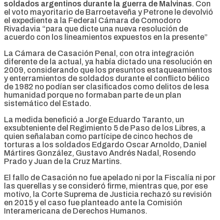
soldados argentinos durante la guerra de Malvinas
. Con
el voto mayoritario de Barroetaveña y Petrone le devolvió
el expediente a la Federal Cámara de Comodoro
Rivadavia “para que dicte una nueva resolución de
acuerdo con los lineamientos expuestos en la presente”
La Cámara de Casación Penal, con otra integración
diferente de la actual, ya había dictado una resolución en
2009, considerando que los presuntos estaqueamientos
y enterramientos de soldados durante el conflicto bélico
de 1982 no podían ser clasificados como delitos de lesa
humanidad porque no formaban parte de un plan
sistemático del Estado.
La medida benefició a Jorge Eduardo Taranto, un
exsubteniente del Regimiento 5 de Paso de los Libres, a
quien señalaban como partícipe de cinco hechos de
torturas a los soldados Edgardo Oscar Arnoldo, Daniel
Mártires González, Gustavo Andrés Nadal, Rosendo
Prado y Juan de la Cruz Martins.
El fallo de Casación no fue apelado ni por la Fiscalía ni por
las querellas y se consideró firme, mientras que, por ese
motivo, la Corte Suprema de Justicia rechazó su revisión
en 2015 y el caso fue planteado ante la Comisión
Interamericana de Derechos Humanos.