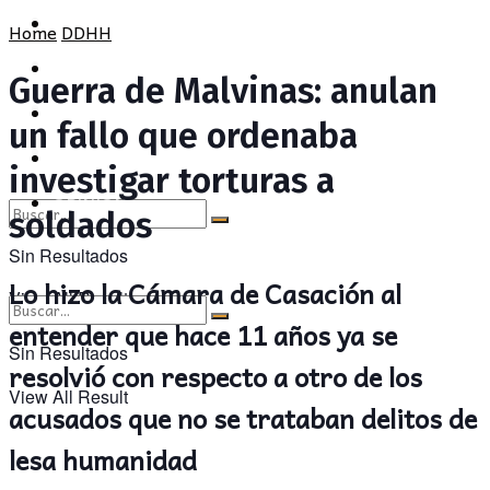
POLÍTICA
PROVINCIA
Home
DDHH
SOCIEDAD
POLÍTICA
Guerra de Malvinas: anulan
CULTURA
SOCIEDAD
un fallo que ordenaba
OPINIÓN
CULTURA
investigar torturas a
OPINIÓN
soldados
Sin Resultados
Lo hizo la Cámara de Casación al
View All Result
entender que hace 11 años ya se
Sin Resultados
resolvió con respecto a otro de los
View All Result
acusados que no se trataban delitos de
lesa humanidad