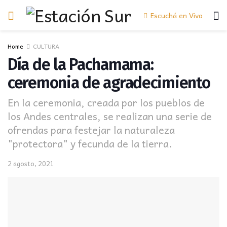
Escuchá en Vivo
Home
CULTURA
Día de la Pachamama:
ceremonia de agradecimiento
En la ceremonia, creada por los pueblos de
los Andes centrales, se realizan una serie de
ofrendas para festejar la naturaleza
"protectora" y fecunda de la tierra.
2 agosto, 2021