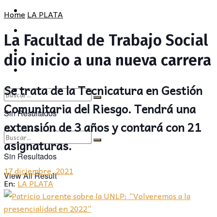
POLÍTICA
PROVINCIA
Home
LA PLATA
SOCIEDAD
POLÍTICA
La Facultad de Trabajo Social
CULTURA
SOCIEDAD
dio inicio a una nueva carrera
OPINIÓN
CULTURA
Se trata de la Tecnicatura en Gestión
OPINIÓN
Comunitaria del Riesgo. Tendrá una
Sin Resultados
extensión de 3 años y contará con 21
View All Result
asignaturas.
Sin Resultados
17 diciembre, 2021
View All Result
En:
LA PLATA