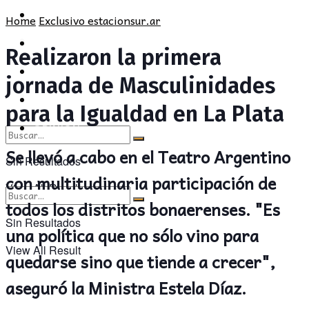
POLÍTICA
PROVINCIA
Home
Exclusivo estacionsur.ar
SOCIEDAD
POLÍTICA
Realizaron la primera
CULTURA
SOCIEDAD
jornada de Masculinidades
OPINIÓN
CULTURA
para la Igualdad en La Plata
OPINIÓN
Se llevó a cabo en el Teatro Argentino
Sin Resultados
con multitudinaria participación de
View All Result
todos los distritos bonaerenses. "Es
Sin Resultados
una política que no sólo vino para
View All Result
quedarse sino que tiende a crecer",
aseguró la Ministra Estela Díaz.