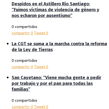
Despidos en el Astillero Río Santiago:
“Fuimos víctimas de violencia de género y
nos echaron por ausentismo”
0 compartidos
compartir
0
Tweet
0
La CGT se suma a la marcha contra la reforma
de la Ley de Tierras
0 compartidos
compartir
0
Tweet
0
San Cayetano: “Viene mucha gente a pedir
por trabajo y por el pan para todas las
familias”
0 compartidos
compartir
0
Tweet
0