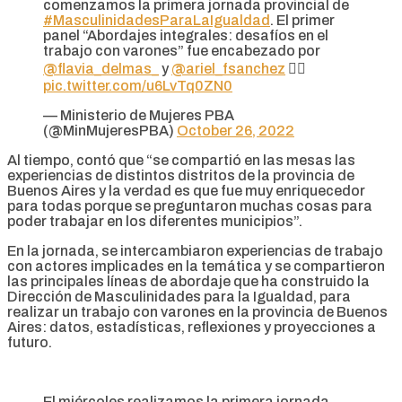
comenzamos la primera jornada provincial de
#MasculinidadesParaLaIgualdad
. El primer
panel “Abordajes integrales: desafíos en el
trabajo con varones” fue encabezado por
@flavia_delmas_
y
@ariel_fsanchez
👇🏻
pic.twitter.com/u6LvTq0ZN0
— Ministerio de Mujeres PBA
(@MinMujeresPBA)
October 26, 2022
Al tiempo, contó que “se compartió en las mesas las
experiencias de distintos distritos de la provincia de
Buenos Aires y la verdad es que fue muy enriquecedor
para todas porque se preguntaron muchas cosas para
poder trabajar en los diferentes municipios”.
En la jornada, se intercambiaron experiencias de trabajo
con actores implicades en la temática y se compartieron
las principales líneas de abordaje que ha construido la
Dirección de Masculinidades para la Igualdad, para
realizar un trabajo con varones en la provincia de Buenos
Aires: datos, estadísticas, reflexiones y proyecciones a
futuro.
El miércoles realizamos la primera jornada