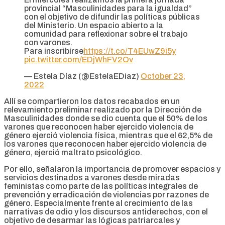
provincial “Masculinidades para la igualdad”
con el objetivo de difundir las políticas públicas
del Ministerio. Un espacio abierto a la
comunidad para reflexionar sobre el trabajo
con varones.
Para inscribirse
https://t.co/T4EUwZ9i5y
pic.twitter.com/EDjWhFV2Ov
— Estela Díaz (@EstelaEDiaz)
October 23,
2022
Allí se compartieron los datos recabados en un
relevamiento preliminar realizado por la Dirección de
Masculinidades donde se dio cuenta que el 50% de los
varones que reconocen haber ejercido violencia de
género ejerció violencia física, mientras que el 62,5% de
los varones que reconocen haber ejercido violencia de
género, ejerció maltrato psicológico.
Por ello, señalaron la importancia de promover espacios y
servicios destinados a varones desde miradas
feministas como parte de las políticas integrales de
prevención y erradicación de violencias por razones de
género. Especialmente frente al crecimiento de las
narrativas de odio y los discursos antiderechos, con el
objetivo de desarmar las lógicas patriarcales y