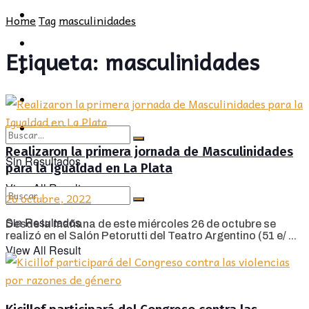
POLÍTICA
PROVINCIA
Home
Tag
masculinidades
SOCIEDAD
POLÍTICA
Etiqueta:
masculinidades
CULTURA
SOCIEDAD
OPINIÓN
CULTURA
OPINIÓN
Realizaron la primera jornada de Masculinidades
Sin Resultados
para la Igualdad en La Plata
View All Result
26 octubre, 2022
Sin Resultados
Desde la mañana de este miércoles 26 de octubre se
realizó en el Salón Petorutti del Teatro Argentino (51 e/ ...
View All Result