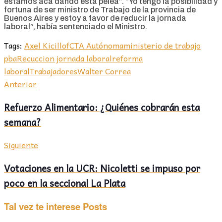
estamos acá dando esta pelea”. “Yo tengo la posibilidad y
fortuna de ser ministro de Trabajo de la provincia de
Buenos Aires y estoy a favor de reducir la jornada
laboral”, había sentenciado el Ministro.
Tags:
Axel Kicillof
CTA Autónoma
ministerio de trabajo
pba
Recuccion jornada laboral
reforma
laboral
Trabajadores
Walter Correa
Anterior
Refuerzo Alimentario: ¿Quiénes cobrarán esta
semana?
Siguiente
Votaciones en la UCR: Nicoletti se impuso por
poco en la seccional La Plata
Tal vez te interese
Posts