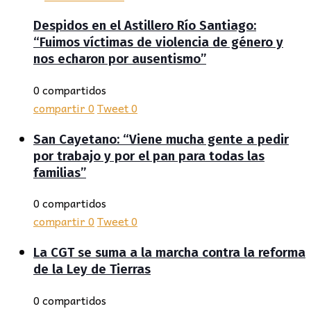
Despidos en el Astillero Río Santiago:
“Fuimos víctimas de violencia de género y
nos echaron por ausentismo”
0 compartidos
compartir
0
Tweet
0
San Cayetano: “Viene mucha gente a pedir
por trabajo y por el pan para todas las
familias”
0 compartidos
compartir
0
Tweet
0
La CGT se suma a la marcha contra la reforma
de la Ley de Tierras
0 compartidos