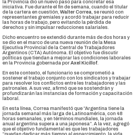
la Provincia dio un nuevo paso para concretar esa
iniciativa. Fue durante el fin de semana, cuando el titular
de la cartera en cuestión,
Walter Correa
, se reunió con
representantes gremiales y acordó trabajar para reducir
las horas de trabajo, pero evitando la pérdida de
derechos y sin impulsar reducciones salariales.
Dicho encuentro se extendió durante más de dos horas y
se dio en el marco de una nueva reunión de la Mesa
Ejecutiva Provincial de la Central de Trabajadores
Argentinos (CTA) Autónoma. El objetivo fue discutir
políticas que tiendan a mejorar las condiciones laborales
en la Provincia gobernada por
Axel Kicillof
.
En este contexto, el funcionario se comprometió a
sostener el trabajo conjunto con los sindicatos y trabajar
para resolver los conflictos entre les trabajadores y las
patronales. A sus vez, afirmó que se sostendrán y
profundizarán las instancias de formación y capacitación
laboral.
En esta línea, Correa manifestó que “Argentina tiene la
jornada semanal más larga de Latinoamérica, con 48
horas semanales, y en términos mundiales, la jornada
anual argentina supera a una japonesa”. A la vez, agregó
que el objetivo fundamental es que les trabajadores
“puedan dedicar más tiempo al esparcimiento, la vida