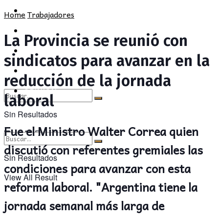
POLÍTICA
PROVINCIA
Home
Trabajadores
SOCIEDAD
POLÍTICA
La Provincia se reunió con
CULTURA
SOCIEDAD
sindicatos para avanzar en la
OPINIÓN
CULTURA
reducción de la jornada
OPINIÓN
laboral
Sin Resultados
Fue el Ministro Walter Correa quien
View All Result
discutió con referentes gremiales las
Sin Resultados
condiciones para avanzar con esta
View All Result
reforma laboral. "Argentina tiene la
jornada semanal más larga de