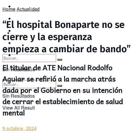
POLÍTICA
PROVINCIA
Home
Actualidad
SOCIEDAD
POLÍTICA
“El hospital Bonaparte no se
CULTURA
SOCIEDAD
cierre y la esperanza
OPINIÓN
CULTURA
empieza a cambiar de bando”
OPINIÓN
El titular de ATE Nacional Rodolfo
Sin Resultados
Aguiar se refirió a la marcha atrás
View All Result
dada por el Gobierno en su intención
Sin Resultados
de cerrar el establecimiento de salud
View All Result
mental
9 octubre, 2024