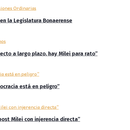
 en la Legislatura Bonaerense
cto a largo plazo, hay Milei para rato”
ocracia está en peligro”
post Milei con injerencia directa”