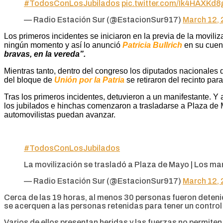
#TodosConLosJubilados
pic.twitter.com/Ik4HAXKd8
— Radio Estación Sur (@EstacionSur917)
March 12,
Los primeros incidentes se iniciaron en la previa de la movili
ningún momento y así lo anunció
Patricia Bullrich
en su cuen
bravas, en la vereda”.
Mientras tanto, dentro del congreso los diputados nacionales 
del bloque de
Unión por la Patria
se retiraron del recinto para
Tras los primeros incidentes, detuvieron a un manifestante. 
los jubilados e hinchas comenzaron a trasladarse a Plaza de M
automovilistas puedan avanzar.
#TodosConLosJubilados
La movilización se trasladó a Plaza de Mayo | Los m
— Radio Estación Sur (@EstacionSur917)
March 12,
Cerca de las 19 horas, al menos 30 personas fueron deteni
se acerquen a las personas retenidas para tener un control 
Varios de ellos presentan heridas y las fuerzas no permiten