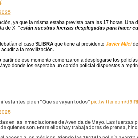
g
 2025
zación, ya que la misma estaba prevista para las 17 horas. Una d
ta de X:
“están nuestras fuerzas desplegadas para hacer cumpl
debatían el caso
$LIBRA
que tiene al presidente
Javier Milei
de
 acudir a la movilización.
Y a partir de ese momento comenzaron a desplegarse los policía
ayo donde los esperaba un cordón policial dispuestos a reprimir
anifestantes piden “Que se vayan todos”
pic.twitter.com/d9
 2025
das en las inmediaciones de Avenida de Mayo. Las fuerzas p
de quienes son. Entre ellos hay trabajadores de prensa, hinc
 el acceso a los médicos. Siendo las 19:08 la policía avanza