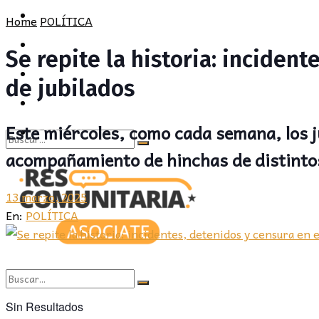
POLÍTICA
PROVINCIA
Home
POLÍTICA
SOCIEDAD
POLÍTICA
Se repite la historia: inciden
CULTURA
SOCIEDAD
de jubilados
OPINIÓN
CULTURA
Este miércoles, como cada semana, los j
OPINIÓN
acompañamiento de hinchas de distintos
Sin Resultados
View All Result
13 marzo, 2025
En:
POLÍTICA
Sin Resultados