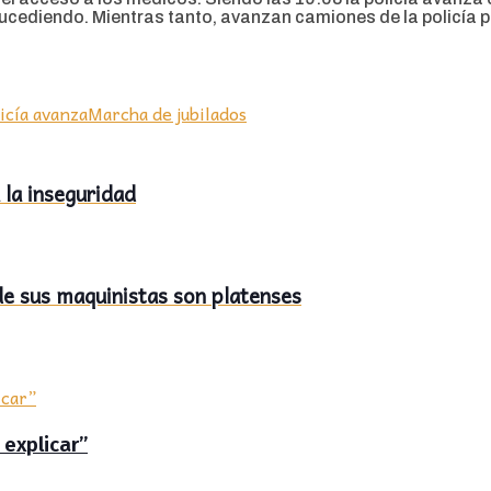
ucediendo. Mientras tanto, avanzan camiones de la policía 
licía avanza
Marcha de jubilados
 la inseguridad
de sus maquinistas son platenses
 explicar”