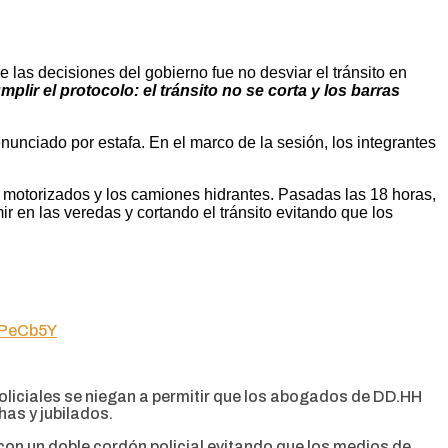
e las decisiones del gobierno fue no desviar el tránsito en
ir el protocolo: el tránsito no se corta y los barras
nunciado por estafa. En el marco de la sesión, los integrantes
s motorizados y los camiones hidrantes. Pasadas las 18 horas,
 en las veredas y cortando el tránsito evitando que los
lRPeCb5Y
oliciales se niegan a permitir que los abogados de DD.HH
has y jubilados.
 con un doble cordón policial evitando que los medios de