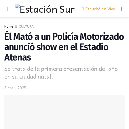
Escuchá en Vivo
Home
CULTURA
Él Mató a un Policía Motorizado
anunció show en el Estadio
Atenas
Se trata de la primera presentación del año
en su ciudad natal.
8 abril, 2025