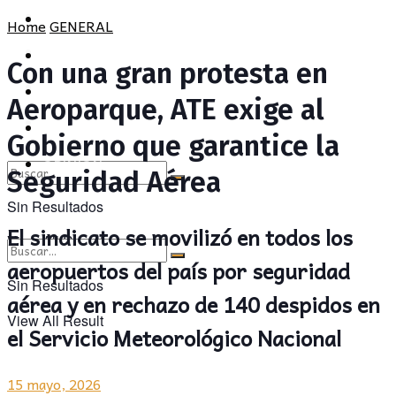
POLÍTICA
PROVINCIA
Home
GENERAL
SOCIEDAD
POLÍTICA
Con una gran protesta en
CULTURA
SOCIEDAD
Aeroparque, ATE exige al
OPINIÓN
CULTURA
Gobierno que garantice la
OPINIÓN
Seguridad Aérea
Sin Resultados
El sindicato se movilizó en todos los
View All Result
aeropuertos del país por seguridad
Sin Resultados
aérea y en rechazo de 140 despidos en
View All Result
el Servicio Meteorológico Nacional
15 mayo, 2026