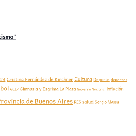
tismo”
-19
Cultura
Cristina Fernández de Kirchner
Deporte
deportes
tbol
Gimnasia y Esgrima La Plata
inflación
GELP
Gobierno Nacional
Provincia de Buenos Aires
salud
RES
Sergio Massa