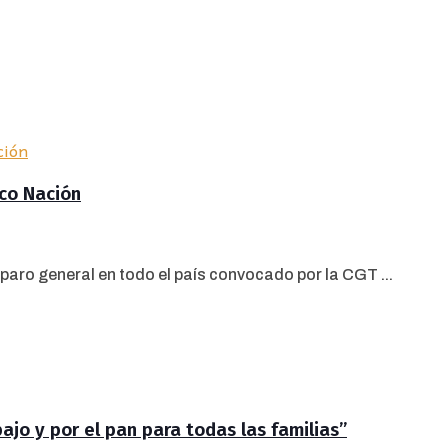
nco Nación
paro general en todo el país convocado por la CGT ...
jo y por el pan para todas las familias”