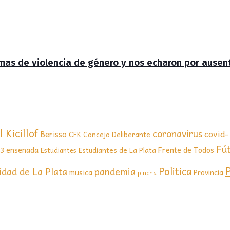
timas de violencia de género y nos echaron por ausen
 Kicillof
coronavirus
covid
Berisso
CFK
Concejo Deliberante
Fú
ensenada
Frente de Todos
23
Estudiantes de La Plata
Estudiantes
Politica
idad de La Plata
pandemia
musica
Provincia
pincha