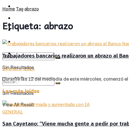
POLÍTICA
PROVINCIA
Home
Tag
abrazo
SOCIEDAD
POLÍTICA
Etiqueta:
abrazo
CULTURA
SOCIEDAD
OPINIÓN
CULTURA
OPINIÓN
Trabajadores bancarios realizaron un abrazo al Ba
Sin Resultados
24 enero, 2024
View All Result
Durante las 12 del mediodía de este miércoles, comenzó el 
Las más leídas
Sin Resultados
View All Result
GENERAL
San Cayetano: “Viene mucha gente a pedir por traba