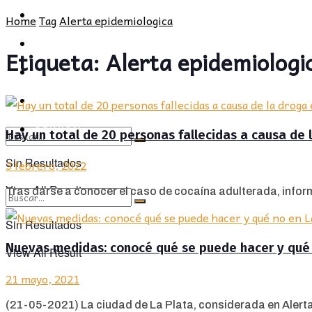
POLÍTICA
PROVINCIA
Home
Tag
Alerta epidemiologica
SOCIEDAD
POLÍTICA
Etiqueta:
Alerta epidemiologi
CULTURA
SOCIEDAD
OPINIÓN
CULTURA
OPINIÓN
Hay un total de 20 personas fallecidas a causa de
Sin Resultados
3 febrero, 2022
View All Result
Tras darse a conocer el caso de cocaína adulterada, inform
Sin Resultados
Nuevas medidas: conocé qué se puede hacer y qué 
View All Result
21 mayo, 2021
(21-05-2021) La ciudad de La Plata, considerada en Alerta