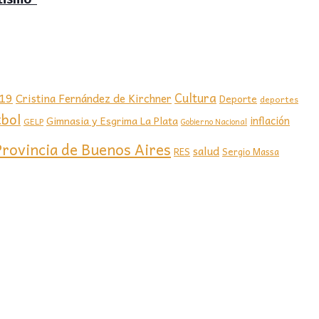
-19
Cultura
Cristina Fernández de Kirchner
Deporte
deportes
tbol
Gimnasia y Esgrima La Plata
inflación
GELP
Gobierno Nacional
Provincia de Buenos Aires
salud
RES
Sergio Massa