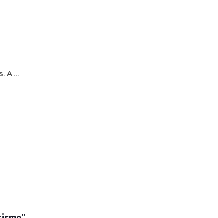
 A ...
tismo”