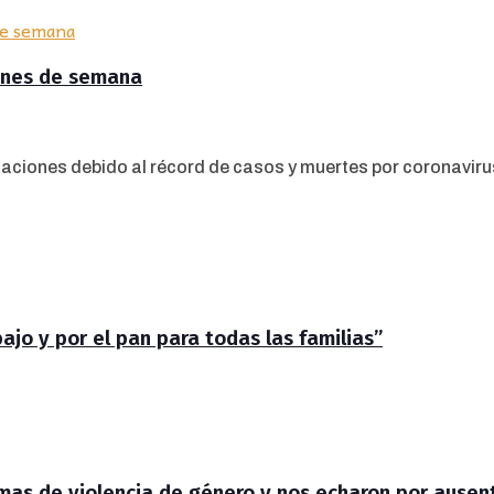
fines de semana
aciones debido al récord de casos y muertes por coronavirus.
jo y por el pan para todas las familias”
timas de violencia de género y nos echaron por ausen