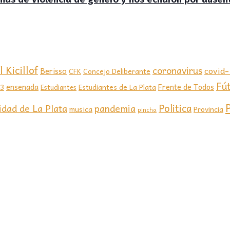
 Kicillof
coronavirus
covid
Berisso
CFK
Concejo Deliberante
Fú
ensenada
Frente de Todos
23
Estudiantes de La Plata
Estudiantes
Politica
idad de La Plata
pandemia
musica
Provincia
pincha