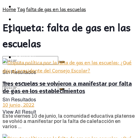
POLÍTICA
PROVINCIA
Home
Tag
falta de gas en las escuelas
SOCIEDAD
POLÍTICA
Etiqueta:
falta de gas en las
CULTURA
SOCIEDAD
escuelas
OPINIÓN
CULTURA
OPINIÓN
Sin Resultados
Tres escuelas se volvieron a manifestar por falta
View All Result
de gas en los establecimientos
Sin Resultados
10 junio, 2022
View All Result
Este viernes 10 de junio, la comunidad educativa platense
se volvió a manifestar por la falta de calefacción en
varios ...