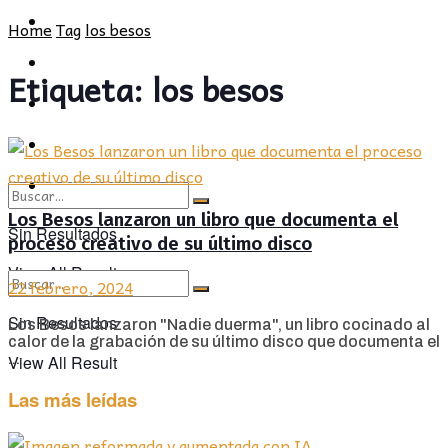
POLÍTICA
PROVINCIA
Home
Tag
los besos
SOCIEDAD
POLÍTICA
Etiqueta:
los besos
CULTURA
SOCIEDAD
OPINIÓN
CULTURA
OPINIÓN
Los Besos lanzaron un libro que documenta el
Sin Resultados
proceso creativo de su último disco
View All Result
22 febrero, 2024
Sin Resultados
Los Besos lanzaron "Nadie duerma", un libro cocinado al
calor de la grabación de su último disco que documenta el
...
View All Result
Las más leídas