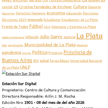
Berisso
CFK
Concejo Deliberante
covid-19
Cultura
Cristina Fernández de Kirchner
Deporte
economia
educación
Derechos Humanos
Elecciones
deportes
ensenada
Elecciones 2023
Estudiantes de La Plata
Estudiantes
Fútbol
Frente de Todos
Gimnasia y Esgrima La Plata
GELP
La Plata
Julio Garro
inflación
Justicia
Gobierno Nacional
Municipalidad de La Plata
musica
lobo
movilización
Provincia de
Politica
pandemia
Provincia
pincha
Buenos Aires
salud
RES
Sergio Massa
Universidad Nacional
UNLP
de La Plata
Estación Sur Digital
Propietario: Centro de Cultura y Comunicación
Directora Responsable: Ailín J. M. Rocha
Edición Nro
1901 - 08 del mes de del año 2026