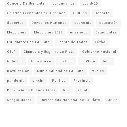
Concejo Deliberante
coronavirus
covid-19
Cristina Fernández de Kirchner
Cultura
Deporte
deportes
Derechos Humanos
economia
educación
Elecciones
Elecciones 2023
ensenada
Estudiantes
Estudiantes de La Plata
Frente de Todos
Fútbol
GELP
Gimnasia y Esgrima La Plata
Gobierno Nacional
inflación
Julio Garro
Justicia
La Plata
lobo
movilización
Municipalidad de La Plata
musica
pandemia
pincha
Politica
Provincia
Provincia de Buenos Aires
RES
salud
Sergio Massa
Universidad Nacional de La Plata
UNLP