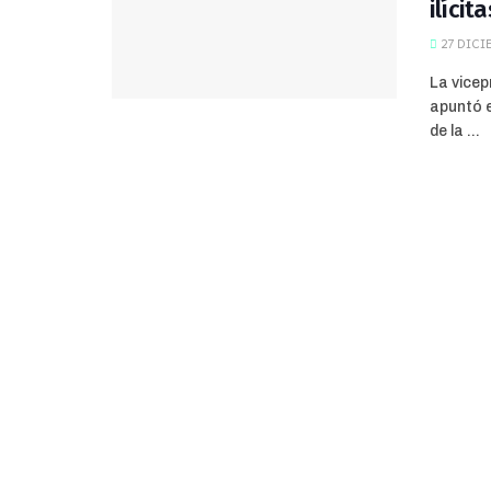
ilícit
27 DICIE
La vicep
apuntó e
de la ...