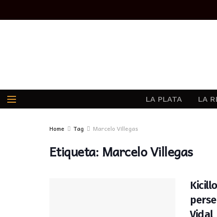
LA PLATA
LA R
Home
Tag
Marcelo Villegas
Etiqueta:
Marcelo Villegas
Kicil
perse
Vidal