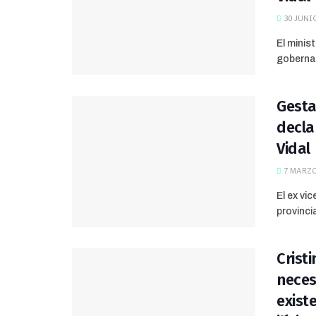
30 JUNIO
El minis
gobernad
Gesta
decla
Vidal
7 MARZO
El ex vi
provinci
Crist
neces
exist