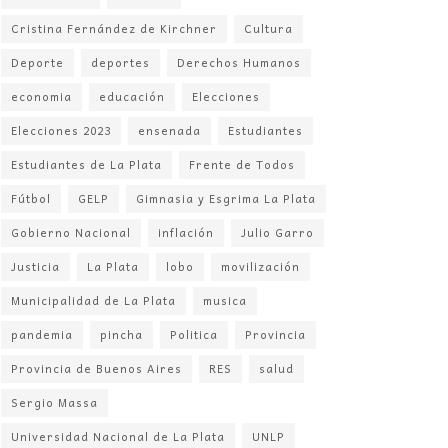
Cristina Fernández de Kirchner
Cultura
Deporte
deportes
Derechos Humanos
economia
educación
Elecciones
Elecciones 2023
ensenada
Estudiantes
Estudiantes de La Plata
Frente de Todos
Fútbol
GELP
Gimnasia y Esgrima La Plata
Gobierno Nacional
inflación
Julio Garro
Justicia
La Plata
lobo
movilización
Municipalidad de La Plata
musica
pandemia
pincha
Politica
Provincia
Provincia de Buenos Aires
RES
salud
Sergio Massa
Universidad Nacional de La Plata
UNLP