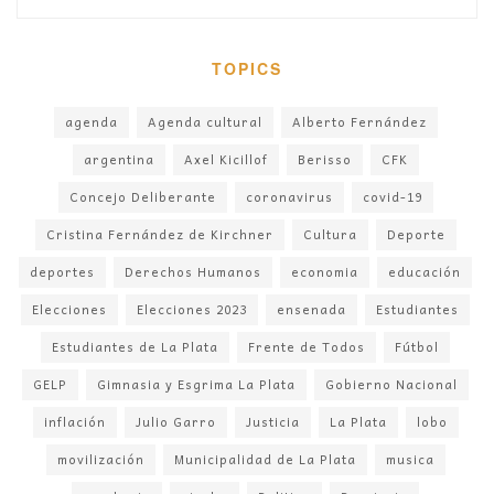
TOPICS
agenda
Agenda cultural
Alberto Fernández
argentina
Axel Kicillof
Berisso
CFK
Concejo Deliberante
coronavirus
covid-19
Cristina Fernández de Kirchner
Cultura
Deporte
deportes
Derechos Humanos
economia
educación
Elecciones
Elecciones 2023
ensenada
Estudiantes
Estudiantes de La Plata
Frente de Todos
Fútbol
GELP
Gimnasia y Esgrima La Plata
Gobierno Nacional
inflación
Julio Garro
Justicia
La Plata
lobo
movilización
Municipalidad de La Plata
musica