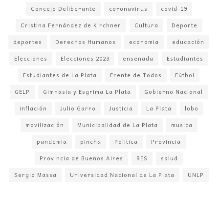
Concejo Deliberante
coronavirus
covid-19
Cristina Fernández de Kirchner
Cultura
Deporte
deportes
Derechos Humanos
economia
educación
Elecciones
Elecciones 2023
ensenada
Estudiantes
Estudiantes de La Plata
Frente de Todos
Fútbol
GELP
Gimnasia y Esgrima La Plata
Gobierno Nacional
inflación
Julio Garro
Justicia
La Plata
lobo
movilización
Municipalidad de La Plata
musica
pandemia
pincha
Politica
Provincia
Provincia de Buenos Aires
RES
salud
Sergio Massa
Universidad Nacional de La Plata
UNLP