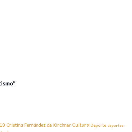
tismo”
-19
Cultura
Cristina Fernández de Kirchner
Deporte
deportes