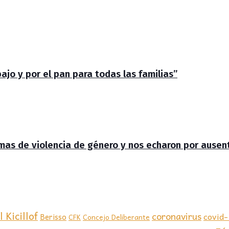
jo y por el pan para todas las familias”
timas de violencia de género y nos echaron por ausen
 Kicillof
coronavirus
covid
Berisso
CFK
Concejo Deliberante