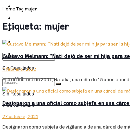
POLÍTICA
PROVINCIA
Home
Tag
mujer
SOCIEDAD
POLÍTICA
Etiqueta:
mujer
CULTURA
SOCIEDAD
OPINIÓN
CULTURA
OPINIÓN
Gustavo Melmann: “Nati dejó de ser mi hija para ser
Sin Resultados
4 febrero, 2022
View All Result
El 4 de febrero de 2001, Natalia, una niña de 15 años oriunda 
Sin Resultados
Designaron a una oficial como subjefa en una cárc
View All Result
27 octubre, 2021
Designaron como subjefa de vigilancia de una cárcel de máx