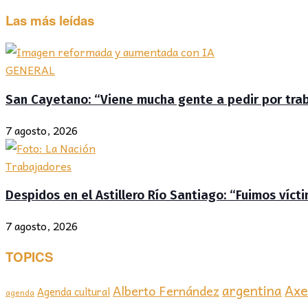
Las más leídas
GENERAL
San Cayetano: “Viene mucha gente a pedir por traba
7 agosto, 2026
Trabajadores
Despidos en el Astillero Río Santiago: “Fuimos víc
7 agosto, 2026
TOPICS
Axel
argentina
Alberto Fernández
Agenda cultural
agenda