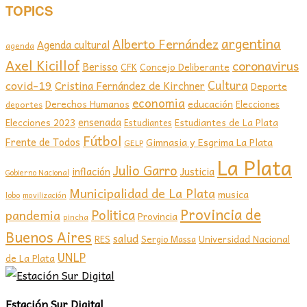
TOPICS
argentina
Alberto Fernández
Agenda cultural
agenda
Axel Kicillof
coronavirus
Berisso
CFK
Concejo Deliberante
covid-19
Cultura
Cristina Fernández de Kirchner
Deporte
economia
educación
Derechos Humanos
Elecciones
deportes
ensenada
Elecciones 2023
Estudiantes de La Plata
Estudiantes
Fútbol
Frente de Todos
Gimnasia y Esgrima La Plata
GELP
La Plata
Julio Garro
inflación
Justicia
Gobierno Nacional
Municipalidad de La Plata
musica
lobo
movilización
Provincia de
Politica
pandemia
Provincia
pincha
Buenos Aires
salud
RES
Sergio Massa
Universidad Nacional
UNLP
de La Plata
Estación Sur Digital