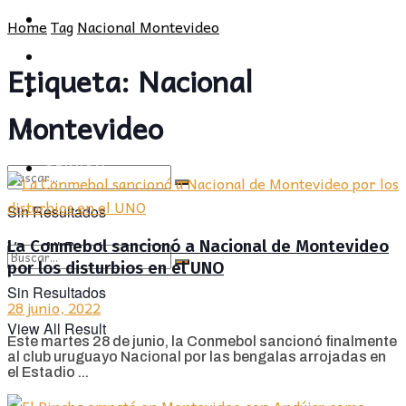
POLÍTICA
PROVINCIA
Home
Tag
Nacional Montevideo
SOCIEDAD
POLÍTICA
Etiqueta:
Nacional
CULTURA
SOCIEDAD
Montevideo
OPINIÓN
CULTURA
OPINIÓN
Sin Resultados
La Conmebol sancionó a Nacional de Montevideo
View All Result
por los disturbios en el UNO
Sin Resultados
28 junio, 2022
View All Result
Este martes 28 de junio, la Conmebol sancionó finalmente
al club uruguayo Nacional por las bengalas arrojadas en
el Estadio ...