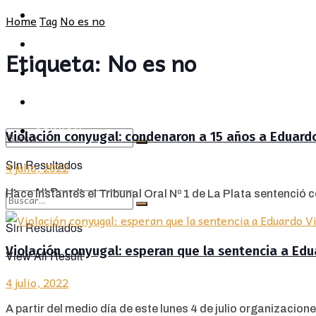
POLÍTICA
PROVINCIA
Home
Tag
No es no
SOCIEDAD
POLÍTICA
Etiqueta:
No es no
CULTURA
SOCIEDAD
OPINIÓN
CULTURA
OPINIÓN
Violación conyugal: condenaron a 15 años a Eduard
Sin Resultados
4 julio, 2022
View All Result
Hace instantes el Tribunal Oral Nº 1 de La Plata sentenció 
Sin Resultados
Violación conyugal: esperan que la sentencia a Edu
View All Result
4 julio, 2022
A partir del medio día de este lunes 4 de julio organizacione