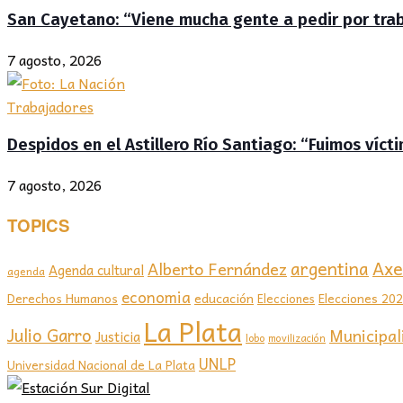
San Cayetano: “Viene mucha gente a pedir por traba
7 agosto, 2026
Trabajadores
Despidos en el Astillero Río Santiago: “Fuimos víc
7 agosto, 2026
TOPICS
Axel
argentina
Alberto Fernández
Agenda cultural
agenda
economia
educación
Elecciones 20
Derechos Humanos
Elecciones
La Plata
Julio Garro
Municipal
Justicia
lobo
movilización
UNLP
Universidad Nacional de La Plata