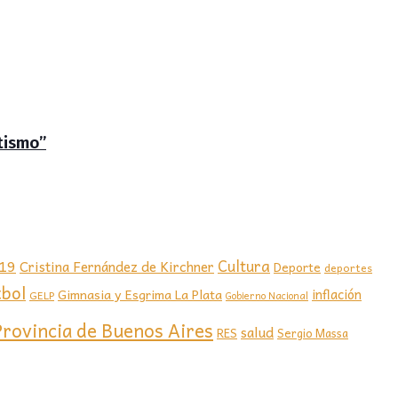
tismo”
-19
Cultura
Cristina Fernández de Kirchner
Deporte
deportes
tbol
Gimnasia y Esgrima La Plata
inflación
GELP
Gobierno Nacional
Provincia de Buenos Aires
salud
RES
Sergio Massa