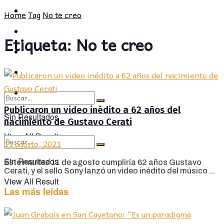
POLÍTICA
PROVINCIA
Home
Tag
No te creo
SOCIEDAD
POLÍTICA
Etiqueta:
No te creo
CULTURA
SOCIEDAD
OPINIÓN
CULTURA
OPINIÓN
Publicaron un video inédito a 62 años del
Sin Resultados
nacimiento de Gustavo Cerati
View All Result
11 agosto, 2021
Sin Resultados
Este martes 11 de agosto cumpliría 62 años Gustavo
Cerati, y el sello Sony lanzó un video inédito del músico ...
View All Result
Las más leídas