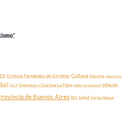
tismo”
-19
Cultura
Cristina Fernández de Kirchner
Deporte
deportes
tbol
Gimnasia y Esgrima La Plata
inflación
GELP
Gobierno Nacional
Provincia de Buenos Aires
salud
RES
Sergio Massa