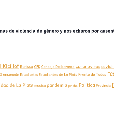
timas de violencia de género y nos echaron por ausen
 Kicillof
coronavirus
covid
Berisso
CFK
Concejo Deliberante
Fú
ensenada
Frente de Todos
23
Estudiantes de La Plata
Estudiantes
Politica
idad de La Plata
pandemia
musica
Provincia
pincha