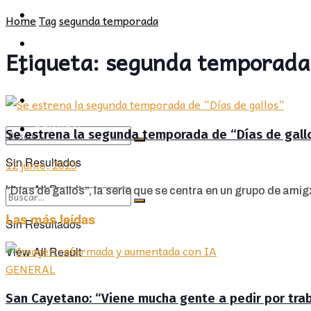
POLÍTICA
PROVINCIA
Home
Tag
segunda temporada
SOCIEDAD
POLÍTICA
Etiqueta:
segunda temporada
CULTURA
SOCIEDAD
OPINIÓN
CULTURA
OPINIÓN
Se estrena la segunda temporada de “Días de gall
Sin Resultados
12 junio, 2023
View All Result
“Días de gallos”, la serie que se centra en un grupo de amigx
Las más leídas
Sin Resultados
View All Result
GENERAL
San Cayetano: “Viene mucha gente a pedir por traba