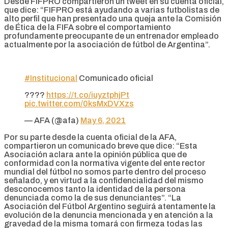
Desde FIFPRO compartieron un tweet en su cuenta oficial,
que dice: “FIFPRO está ayudando a varias futbolistas de
alto perfil que han presentado una queja ante la Comisión
de Ética de la FIFA sobre el comportamiento
profundamente preocupante de un entrenador empleado
actualmente por la asociación de fútbol de Argentina”.
#Institucional
Comunicado oficial
????
https://t.co/iuyztphjPt
pic.twitter.com/0ksMxDVXzs
— AFA (@afa)
May 6, 2021
Por su parte desde la cuenta oficial de la AFA,
compartieron un comunicado breve que dice: “Esta
Asociación aclara ante la opinión pública que de
conformidad con la normativa vigente del ente rector
mundial del fútbol no somos parte dentro del proceso
señalado, y en virtud a la confidencialidad del mismo
desconocemos tanto la identidad de la persona
denunciada como la de sus denunciantes”. “La
Asociación del Fútbol Argentino seguirá atentamente la
evolución de la denuncia mencionada y en atención a la
gravedad de la misma tomará con firmeza todas las