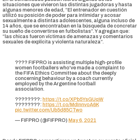
situaciones que vivieron las distintas jugadoras y hasta
algunas menores de edad, “El entrenador en cuestión
utilizó su posición de poder para intimidar y acosar
sexualmente a distintas adolescentes, alguna incluso de
14 años, que se encontraban en la búsqueda de concretar
su sueño de convertirse en futbolistas”. Y agregan que:
“las chicas fueron víctimas de amenazas y comentarios
sexuales de explícita y violenta naturaleza”.
???? FIFPRO is assisting multiple high-profile
women footballers who've made a complaint to
the FIFA Ethics Committee about the deeply
concerning behaviour by a coach currently
employed by the Argentine football
association.
????????:
https://t.co/XPb5YsGUqW
????????:
https://t.co/MdInnvoA6K
pic.twitter.com/Ub5d85CTwo
— FIFPRO (@FIFPRO)
May 6, 2021