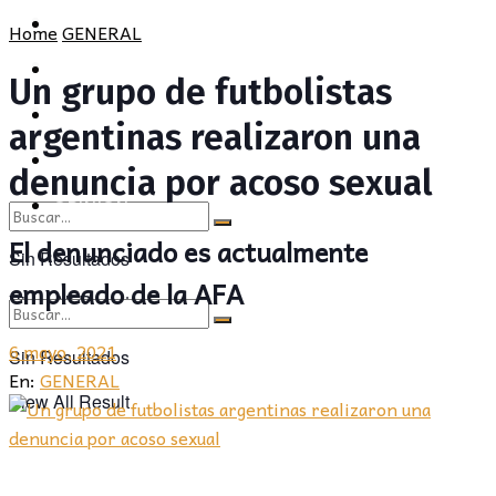
POLÍTICA
PROVINCIA
Home
GENERAL
SOCIEDAD
POLÍTICA
Un grupo de futbolistas
CULTURA
SOCIEDAD
argentinas realizaron una
OPINIÓN
CULTURA
denuncia por acoso sexual
OPINIÓN
El denunciado es actualmente
Sin Resultados
empleado de la AFA
View All Result
6 mayo, 2021
Sin Resultados
En:
GENERAL
View All Result