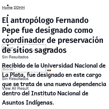
POLÍTICA
PROVINCIA
Home
DDHH
SOCIEDAD
POLÍTICA
El antropólogo Fernando
CULTURA
SOCIEDAD
Pepe fue designado como
OPINIÓN
CULTURA
coordinador de preservación
OPINIÓN
de sitios sagrados
Sin Resultados
Recibido de la Universidad Nacional de
View All Result
La Plata, fue designado en este cargo
Sin Resultados
que se trata de una nueva dependencia
View All Result
dentro del Instituto Nacional de
Asuntos Indígenas.