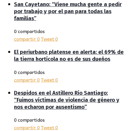
San Cayetano: “Viene mucha gente a pedir
por trabajo y por el pan para todas las
familias”
0 compartidos
compartir
0
Tweet
0
El periurbano platense en alerta: el 69% de
la tierra hortícola no es de sus dueños
0 compartidos
compartir
0
Tweet
0
Despidos en el Astillero Río Santiago:
“Fuimos víctimas de violencia de género y
nos echaron por ausentismo”
0 compartidos
compartir
0
Tweet
0