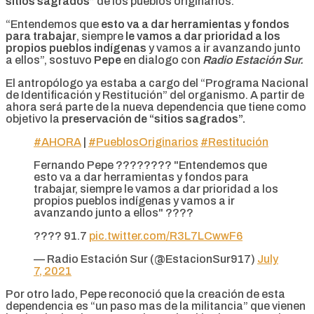
sitios sagrados”
de los pueblos originarios.
“Entendemos que
esto va a dar herramientas y fondos
para trabajar
, siempre
le vamos a dar prioridad a los
propios pueblos indígenas
y vamos a ir avanzando junto
a ellos”, sostuvo
Pepe
en dialogo con
Radio Estación Sur.
El antropólogo ya estaba a cargo del “Programa Nacional
de Identificación y Restitución” del organismo. A partir de
ahora será parte de la nueva dependencia que tiene como
objetivo la
preservación de “sitios sagrados”.
#AHORA
|
#PueblosOriginarios
#Restitución
Fernando Pepe ????️????️ "Entendemos que
esto va a dar herramientas y fondos para
trabajar, siempre le vamos a dar prioridad a los
propios pueblos indígenas y vamos a ir
avanzando junto a ellos" ????
???? 91.7
pic.twitter.com/R3L7LCwwF6
— Radio Estación Sur (@EstacionSur917)
July
7, 2021
Por otro lado, Pepe reconoció que la creación de esta
dependencia es “un paso mas de la militancia” que vienen