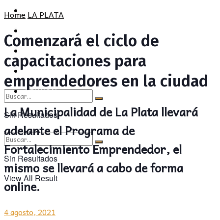
POLÍTICA
PROVINCIA
Home
LA PLATA
SOCIEDAD
POLÍTICA
Comenzará el ciclo de
CULTURA
SOCIEDAD
capacitaciones para
OPINIÓN
CULTURA
emprendedores en la ciudad
OPINIÓN
La Municipalidad de La Plata llevará
Sin Resultados
adelante el Programa de
View All Result
Fortalecimiento Emprendedor, el
Sin Resultados
mismo se llevará a cabo de forma
View All Result
online.
4 agosto, 2021