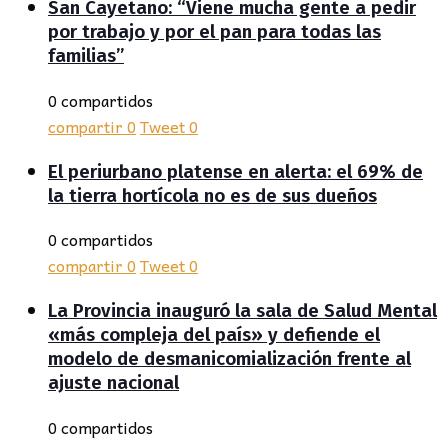
San Cayetano: “Viene mucha gente a pedir
por trabajo y por el pan para todas las
familias”
0 compartidos
compartir
0
Tweet
0
El periurbano platense en alerta: el 69% de
la tierra hortícola no es de sus dueños
0 compartidos
compartir
0
Tweet
0
La Provincia inauguró la sala de Salud Mental
«más compleja del país» y defiende el
modelo de desmanicomialización frente al
ajuste nacional
0 compartidos