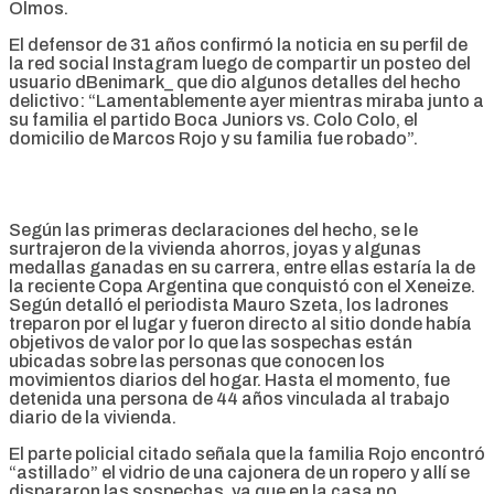
Olmos.
El defensor de 31 años confirmó la noticia en su perfil de
la red social Instagram luego de compartir un posteo del
usuario dBenimark_ que dio algunos detalles del hecho
delictivo: “Lamentablemente ayer mientras miraba junto a
su familia el partido Boca Juniors vs. Colo Colo, el
domicilio de Marcos Rojo y su familia fue robado”.
Según las primeras declaraciones del hecho, se le
surtrajeron de la vivienda ahorros, joyas y algunas
medallas ganadas en su carrera, entre ellas estaría la de
la reciente Copa Argentina que conquistó con el Xeneize.
Según detalló el periodista Mauro Szeta, los ladrones
treparon por el lugar y fueron directo al sitio donde había
objetivos de valor por lo que las sospechas están
ubicadas sobre las personas que conocen los
movimientos diarios del hogar. Hasta el momento, fue
detenida una persona de 44 años vinculada al trabajo
diario de la vivienda.
El parte policial citado señala que la familia Rojo encontró
“astillado” el vidrio de una cajonera de un ropero y allí se
dispararon las sospechas, ya que en la casa no