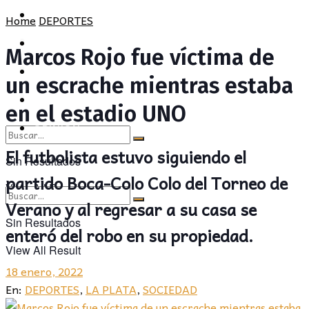
POLÍTICA
PROVINCIA
Home
DEPORTES
SOCIEDAD
POLÍTICA
Marcos Rojo fue víctima de
CULTURA
SOCIEDAD
un escrache mientras estaba
OPINIÓN
CULTURA
en el estadio UNO
OPINIÓN
El futbolista estuvo siguiendo el
Sin Resultados
partido Boca-Colo Colo del Torneo de
View All Result
Verano y al regresar a su casa se
Sin Resultados
enteró del robo en su propiedad.
View All Result
18 enero, 2022
En:
DEPORTES
,
LA PLATA
,
SOCIEDAD