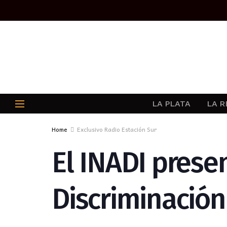
LA PLATA
LA R
Home
Exclusivo Radio Estación Sur
El INADI prese
Discriminación