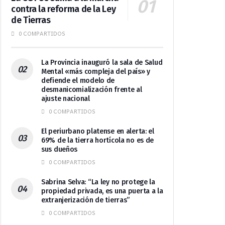
contra la reforma de la Ley
de Tierras
0 COMPARTIDOS
La Provincia inauguró la sala de Salud
Mental «más compleja del país» y
defiende el modelo de
desmanicomialización frente al
ajuste nacional
0 COMPARTIDOS
El periurbano platense en alerta: el
69% de la tierra hortícola no es de
sus dueños
0 COMPARTIDOS
Sabrina Selva: “La ley no protege la
propiedad privada, es una puerta a la
extranjerización de tierras”
0 COMPARTIDOS