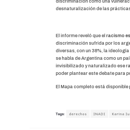
discriminación como una vulnerac
desnaturalización de las prácticas
El informe reveló que el
racismo es
discriminación sufrida por los ar
diversas, con un 38%, la ideología 
se habla de Argentina como un paí
invisibilizado y naturalizado ese 
poder plantear este debate para po
El Mapa completo está disponible
Tags:
derechos
INADI
Karina I