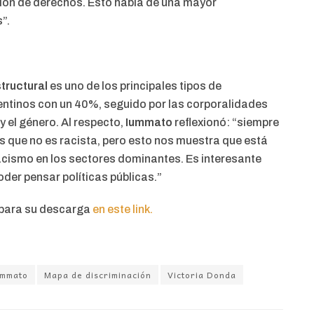
ión de derechos. Esto habla de una mayor
”.
tructural
es uno de los principales tipos de
gentinos con un 40%, seguido por las corporalidades
y el género. Al respecto,
Iummato
reflexionó: “siempre
s que no es racista, pero esto nos muestra que está
racismo en los sectores dominantes. Es interesante
der pensar políticas públicas.”
 para su descarga
en este link.
ummato
Mapa de discriminación
Victoria Donda