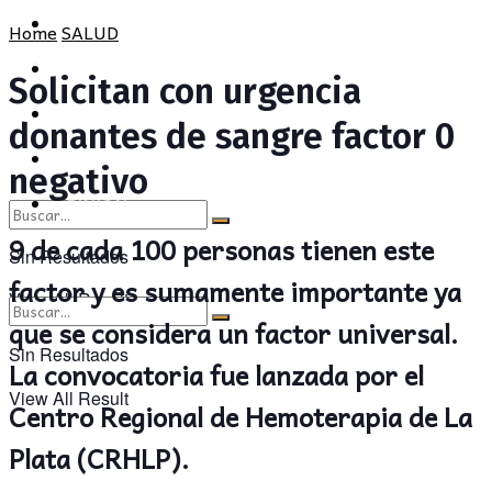
POLÍTICA
PROVINCIA
Home
SALUD
SOCIEDAD
POLÍTICA
Solicitan con urgencia
CULTURA
SOCIEDAD
donantes de sangre factor 0
OPINIÓN
CULTURA
negativo
OPINIÓN
9 de cada 100 personas tienen este
Sin Resultados
factor y es sumamente importante ya
View All Result
que se considera un factor universal.
Sin Resultados
La convocatoria fue lanzada por el
View All Result
Centro Regional de Hemoterapia de La
Plata (CRHLP).