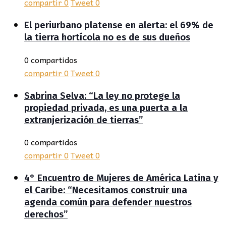
compartir
0
Tweet
0
El periurbano platense en alerta: el 69% de
la tierra hortícola no es de sus dueños
0 compartidos
compartir
0
Tweet
0
Sabrina Selva: “La ley no protege la
propiedad privada, es una puerta a la
extranjerización de tierras”
0 compartidos
compartir
0
Tweet
0
4° Encuentro de Mujeres de América Latina y
el Caribe: “Necesitamos construir una
agenda común para defender nuestros
derechos”