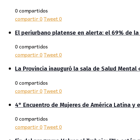
0 compartidos
compartir
0
Tweet
0
El periurbano platense en alerta: el 69% de la
0 compartidos
compartir
0
Tweet
0
La Provincia inauguró la sala de Salud Mental
0 compartidos
compartir
0
Tweet
0
4° Encuentro de Mujeres de América Latina y 
0 compartidos
compartir
0
Tweet
0