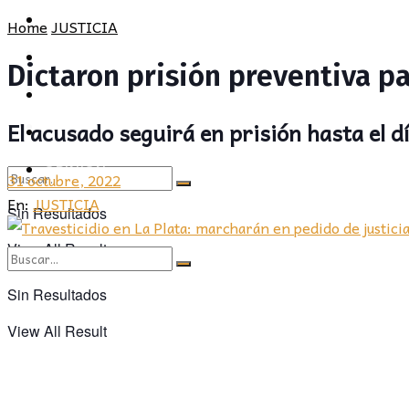
POLÍTICA
PROVINCIA
Home
JUSTICIA
SOCIEDAD
POLÍTICA
Dictaron prisión preventiva pa
CULTURA
SOCIEDAD
El acusado seguirá en prisión hasta el día
OPINIÓN
CULTURA
OPINIÓN
31 octubre, 2022
En:
JUSTICIA
Sin Resultados
View All Result
Sin Resultados
View All Result