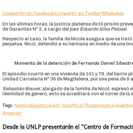
Compartin en Facebook
Compartir en Twitter
WhatsApp
En las últimas horas, la justicia platense dictó prisión prev
de Garantías N° 2, a cargo del juez
Eduardo Silva Pelossi
.
Respecto al caso, la familia de Nicole asegura que se trató
perpetua. Nicol, defendió a su hermana en medio de una brut
Momento de la detención de Fernando Daniel Sibestre
El episodio ocurrió en una vivienda de 141 y 79, del barrio
Unidad Carcelaria N° 36 de Magdalena, por una pena de 9 
Sebastián Bouvet
, abogado de la familia de Nicol, expresó 
identidad de género, esto se acreditará con el correr de la 
Tags:
homicidio
justicia por nicol
Nicol Ruiz
prisión preventi
Anterior
Desde la UNLP presentarán el “Centro de Formación