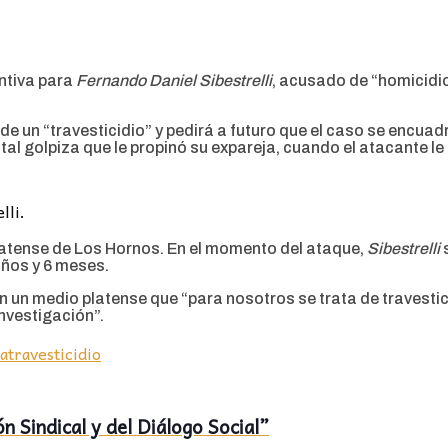
entiva para
Fernando Daniel Sibestrelli
, acusado de “homicidio
 de un “travesticidio” y pedirá a futuro que el caso se encu
al golpiza que le propinó su expareja, cuando el atacante le 
lli.
 platense de Los Hornos. En el momento del ataque,
Sibestrelli
s
años y 6 meses.
en un medio platense que “para nosotros se trata de travestic
investigación”.
va
travesticidio
 Sindical y del Diálogo Social”