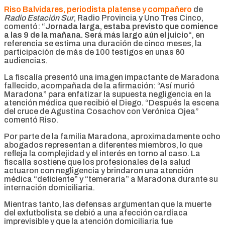
Riso Balvidares, periodista platense y compañero
de
Radio Estación Sur
, Radio Provincia y Uno Tres Cinco,
comentó: “
Jornada larga, estaba previsto que comience
a las 9 de la mañana. Será más largo aún el juicio
“, en
referencia se estima una duración de cinco meses, la
participación de más de 100 testigos en unas 60
audiencias.
La fiscalía presentó una imagen impactante de Maradona
fallecido, acompañada de la afirmación: “Así murió
Maradona” para enfatizar la supuesta negligencia en la
atención médica que recibió el Diego. “Después la escena
del cruce de Agustina Cosachov con Verónica Ojea”
comentó Riso.
Por parte de la familia Maradona, aproximadamente ocho
abogados representan a diferentes miembros, lo que
refleja la complejidad y el interés en torno al caso. La
fiscalía sostiene que los profesionales de la salud
actuaron con negligencia y brindaron una atención
médica “deficiente” y “temeraria” a Maradona durante su
internación domiciliaria.
Mientras tanto, las defensas argumentan que la muerte
del exfutbolista se debió a una afección cardíaca
imprevisible y que la atención domiciliaria fue