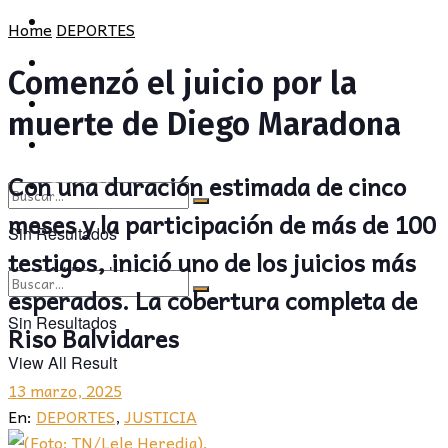
POLÍTICA
PROVINCIA
Home
DEPORTES
SOCIEDAD
POLÍTICA
Comenzó el juicio por la
CULTURA
SOCIEDAD
muerte de Diego Maradona
OPINIÓN
CULTURA
Con una duración estimada de cinco
OPINIÓN
meses y la participación de más de 100
Sin Resultados
testigos, inició uno de los juicios más
View All Result
esperados. La cobertura completa de
Sin Resultados
Riso Balvidares
View All Result
13 marzo, 2025
En:
DEPORTES
,
JUSTICIA