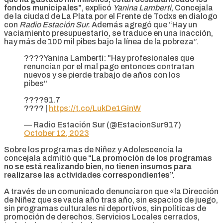
fondos municipales”
, explicó
Yanina Lamberti
, Concejala
de la ciudad de La Plata por el Frente de Todxs en dialogo
con
Radio Estación Sur.
Además agregó que “Hay un
vaciamiento presupuestario, se traduce en una inacción,
hay más de 100 mil pibes bajo la línea de la pobreza”.
????️Yanina Lamberti: "Hay profesionales que
renuncian por el mal pago entonces contratan
nuevos y se pierde trabajo de años con los
pibes"
????91.7
???? |
https://t.co/LukDe1GinW
— Radio Estación Sur (@EstacionSur917)
October 12, 2023
Sobre los programas de Niñez y Adolescencia la
concejala admitió que
“La promoción de los programas
no se está realizando bien, no tienen insumos para
realizarse las actividades correspondientes”.
A través de un comunicado denunciaron que «la Dirección
de Niñez que se vacía año tras año, sin espacios de juego,
sin programas culturales ni deportivos, sin políticas de
promoción de derechos. Servicios Locales cerrados,