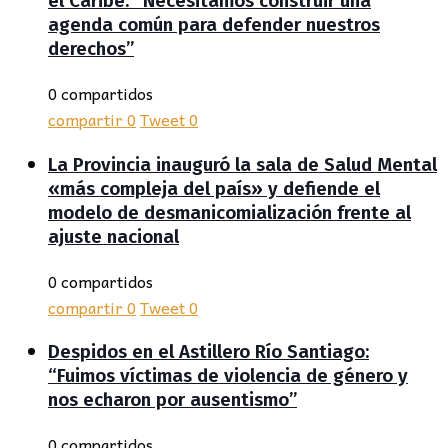
el Caribe: “Necesitamos construir una
agenda común para defender nuestros
derechos”
0 compartidos
compartir
0
Tweet
0
La Provincia inauguró la sala de Salud Mental
«más compleja del país» y defiende el
modelo de desmanicomialización frente al
ajuste nacional
0 compartidos
compartir
0
Tweet
0
Despidos en el Astillero Río Santiago:
“Fuimos víctimas de violencia de género y
nos echaron por ausentismo”
0 compartidos