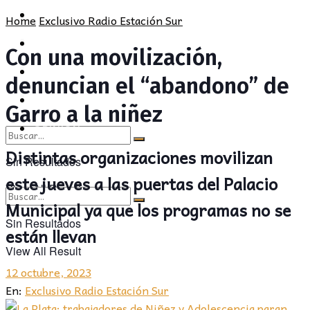
POLÍTICA
PROVINCIA
Home
Exclusivo Radio Estación Sur
SOCIEDAD
POLÍTICA
Con una movilización,
CULTURA
SOCIEDAD
denuncian el “abandono” de
OPINIÓN
CULTURA
Garro a la niñez
OPINIÓN
Distintas organizaciones movilizan
Sin Resultados
este jueves a las puertas del Palacio
View All Result
Municipal ya que los programas no se
Sin Resultados
están llevan
View All Result
12 octubre, 2023
En:
Exclusivo Radio Estación Sur