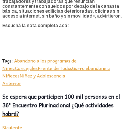
trabajadores y trabajadoras que renuncian
constantemente con sueldos por debajo de la canasta
básica, situaciones edilicias deterioradas, oficinas sin
acceso a internet, sin baño y sin movilidad», advirtieron.
Escuchá la nota completa acá:
Tags:
Abandono a los programas de
Niñez
Concejales
Frente de Todxs
Garro abandona a
Niñeces
Niñez y Adolescencia
Anterior
Se espera que participen 100 mil personas en el
36° Encuentro Plurinacional ¿Qué actividades
habrá?
Siguiente