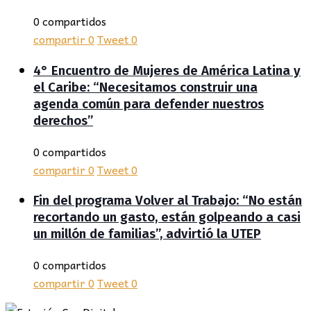
0 compartidos
compartir
0
Tweet
0
4° Encuentro de Mujeres de América Latina y
el Caribe: “Necesitamos construir una
agenda común para defender nuestros
derechos”
0 compartidos
compartir
0
Tweet
0
Fin del programa Volver al Trabajo: “No están
recortando un gasto, están golpeando a casi
un millón de familias”, advirtió la UTEP
0 compartidos
compartir
0
Tweet
0