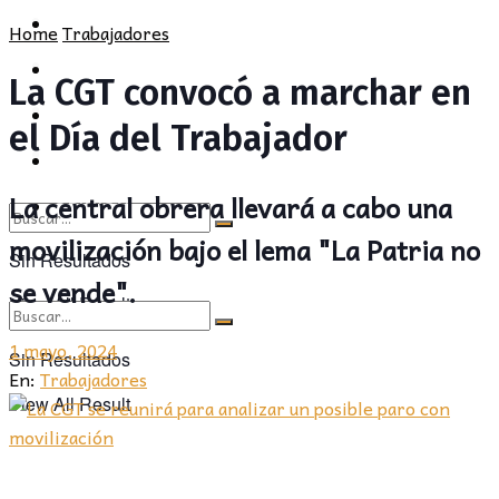
POLÍTICA
PROVINCIA
Home
Trabajadores
SOCIEDAD
POLÍTICA
La CGT convocó a marchar en
CULTURA
SOCIEDAD
el Día del Trabajador
OPINIÓN
CULTURA
La central obrera llevará a cabo una
OPINIÓN
movilización bajo el lema "La Patria no
Sin Resultados
se vende".
View All Result
1 mayo, 2024
Sin Resultados
En:
Trabajadores
View All Result