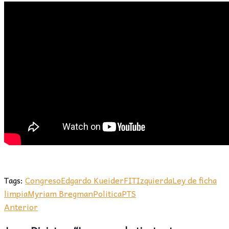
Tags:
Congreso
Edgardo Kueider
FIT
Izquierda
Ley de ficha
limpia
Myriam Bregman
Politica
PTS
Anterior