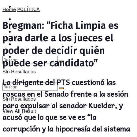
POLÍTICA
PROVINCIA
Home
POLÍTICA
SOCIEDAD
POLÍTICA
Bregman: “Ficha Limpia es
CULTURA
SOCIEDAD
para darle a los jueces el
OPINIÓN
CULTURA
poder de decidir quién
OPINIÓN
puede ser candidato”
Sin Resultados
La dirigente del PTS cuestionó las
View All Result
roscas en el Senado frente a la sesión
Sin Resultados
para expulsar al senador Kueider, y
View All Result
acusó que lo que se ve es “la
corrupción y la hipocresía del sistema