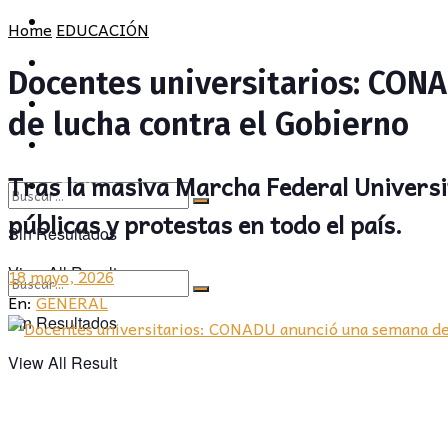
POLÍTICA
PROVINCIA
Home
EDUCACIÓN
SOCIEDAD
POLÍTICA
Docentes universitarios: CONA
CULTURA
SOCIEDAD
de lucha contra el Gobierno
OPINIÓN
CULTURA
Tras la masiva Marcha Federal Universit
OPINIÓN
públicas y protestas en todo el país.
Sin Resultados
View All Result
18 mayo, 2026
En:
GENERAL
Sin Resultados
View All Result