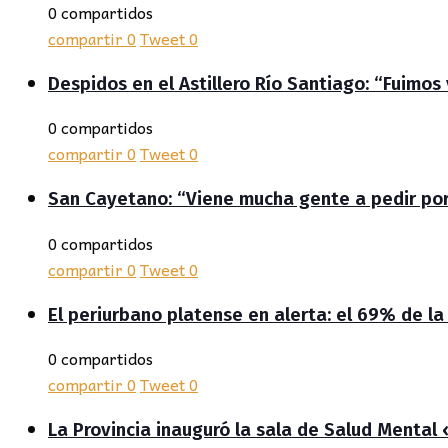
0 compartidos
compartir
0
Tweet
0
Despidos en el Astillero Río Santiago: “Fuimo
0 compartidos
compartir
0
Tweet
0
San Cayetano: “Viene mucha gente a pedir por 
0 compartidos
compartir
0
Tweet
0
El periurbano platense en alerta: el 69% de la
0 compartidos
compartir
0
Tweet
0
La Provincia inauguró la sala de Salud Mental