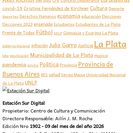
Berisso
CFK
Concejo Deliberante
covid-19
Cultura
Cristina Fernández de Kirchner
Deporte
economia
educación
Derechos Humanos
Elecciones
deportes
ensenada
Elecciones 2023
Estudiantes de La Plata
Estudiantes
Fútbol
Frente de Todos
Gimnasia y Esgrima La Plata
GELP
La Plata
Julio Garro
inflación
Justicia
Gobierno Nacional
Municipalidad de La Plata
musica
lobo
movilización
Provincia de
Politica
pandemia
Provincia
pincha
Buenos Aires
salud
RES
Sergio Massa
Universidad Nacional
UNLP
de La Plata
Estación Sur Digital
Propietario: Centro de Cultura y Comunicación
Directora Responsable: Ailín J. M. Rocha
Edición Nro
1902 - 09 del mes de del año 2026