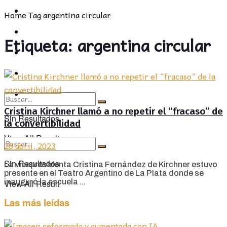
POLÍTICA
PROVINCIA
Home
Tag
argentina circular
SOCIEDAD
POLÍTICA
Etiqueta:
argentina circular
CULTURA
SOCIEDAD
OPINIÓN
CULTURA
OPINIÓN
Cristina Kirchner llamó a no repetir el “fracaso” de
Sin Resultados
la convertibilidad
View All Result
28 abril, 2023
Sin Resultados
La vicepresidenta Cristina Fernández de Kirchner estuvo
presente en el Teatro Argentino de La Plata donde se
inauguró la escuela ...
View All Result
Las más leídas