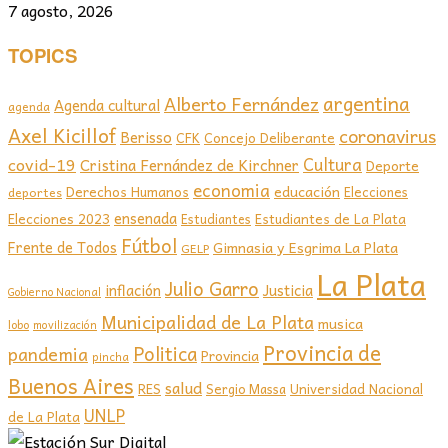
7 agosto, 2026
TOPICS
argentina
Alberto Fernández
Agenda cultural
agenda
Axel Kicillof
coronavirus
Berisso
CFK
Concejo Deliberante
covid-19
Cultura
Cristina Fernández de Kirchner
Deporte
economia
educación
Derechos Humanos
Elecciones
deportes
ensenada
Elecciones 2023
Estudiantes de La Plata
Estudiantes
Fútbol
Frente de Todos
Gimnasia y Esgrima La Plata
GELP
La Plata
Julio Garro
inflación
Justicia
Gobierno Nacional
Municipalidad de La Plata
musica
lobo
movilización
Provincia de
Politica
pandemia
Provincia
pincha
Buenos Aires
salud
RES
Sergio Massa
Universidad Nacional
UNLP
de La Plata