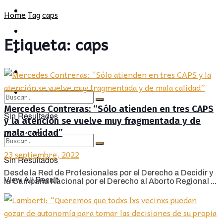
POLÍTICA
PROVINCIA
Home
Tag
caps
SOCIEDAD
POLÍTICA
Etiqueta:
caps
CULTURA
SOCIEDAD
OPINIÓN
CULTURA
OPINIÓN
Mercedes Contreras: “Sólo atienden en tres CAPS
Sin Resultados
y la atención se vuelve muy fragmentada y de
mala calidad”
View All Result
23 septiembre, 2022
Sin Resultados
Desde la Red de Profesionales por el Derecho a Decidir y
View All Result
la Campaña Nacional por el Derecho al Aborto Regional ...